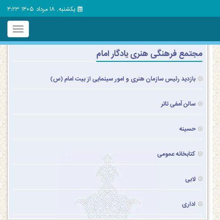
یکشنبه, 18 مرداد 1405 4:23
Toggle
igation
مجتمع فرهنگی هنری یادگار امام
بازدید رئیس سازمان هنری و امور سینمایی از بیت امام (س)
سالن آمفی تاتر
حسینه
کتابخانه عمومی
لابی
اداری