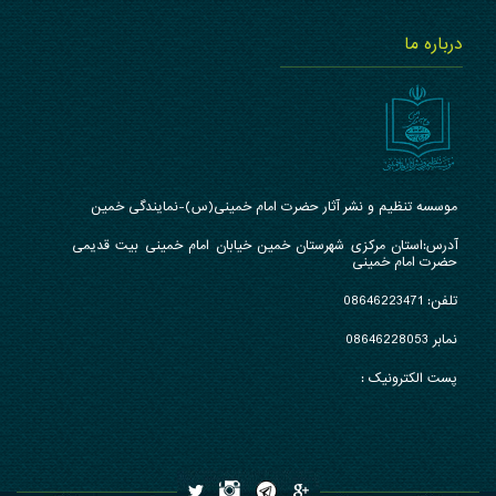
درباره ما
موسسه تنظیم و نشر آثار حضرت امام خمینی(س)-نمایندگی خمین
آدرس:استان مرکزی شهرستان خمین خیابان امام خمینی بیت قدیمی
حضرت امام خمینی
تلفن:
46223471
086
نمابر 08646228053
پست الکترونیک :