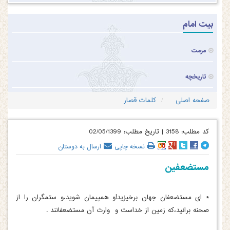
بیت امام
مرمت
تاریخچه
صفحه اصلی
کلمات قصار
کد مطلب:
3158
|
تاریخ مطلب:
02/05/1399
نسخه چاپی
ارسال به دوستان
مستضعفین
* ای مستضعفان جهان برخیزید!و همپیمان شوید،و ستمگران را از
صحنه برانید،که زمین از خداست و وارث آن مستضعفانند .