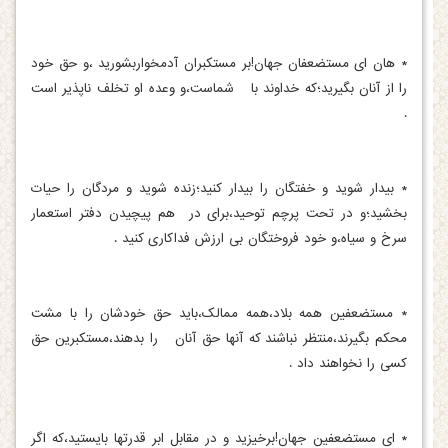
* هان ای مستضعفان جهان!بر مستکبران آدمخواربشورید ،و حق خود
را از آنان بگیرید؛که خداوند با شماست،و وعده او تخلف ناپذیر است
.
* بیدار شوید و خفتگان را بیدار کنید؛زنده شوید و مردگان را حیات
بخشید؛و در تحت پرچم توحید،برای در هم پیچیدن دفتر استعمار
سرخ و سیاه،و خود فروختگان بی ارزش فداکاری کنید .
* مستضعفین همه بلاد،همه ممالک،باید حق خودشان را با مشت
محکم بگیرند،منتظر نباشند که آنها حق آنان را بدهند،مستکبرین حق
کسی را نخواهند داد .
* ای مستضعفین جهان!برخیزید و در مقابل ابر قدرتها بایستید،که اگر