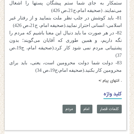
ستمکار به جای شما ستم پیشگان پستها را اشغال
می‌نمایند. (صحیفه امام،ج21،ص 426)
81- باید کوشش در جلب نظر ملت بنمایید و از رفتار غیر
اسلامی- انسانی احتراز نمایید.(صحیفه امام، ج21،ص 426)
82- در هر صورت ما باید دنبال این معنا باشیم که مردم را
نگه داریم، و همین طوری که آقایان می‌گویند؛ بدون
پشتیبانی مردم نمی شود کار کرد.(صحیفه امام، ج19،ص
37)
83- دولت شما دولت محرومین است، یعنی، باید برای
محرومین کار بکنید.(صحیفه امام،ج19،ص 34)
.
انتهای پیام /*
کلید واژه
کلمات قصار
امام
مردم