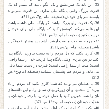
35- این باید یک سرمشق و یک الگو باشد که ببینیم که یک
قدرت بزرگ وقتی پایگاه ملی ندارد، این قدرت نمی‌تواند
بایستد سر پای خودش.(صحیفه امام ،ج7، ص 511).
36- یک قدرت ولو بزرگ نباشد اگر پایگاه ملی داشته باشد،
این غلبه می‌کند. کوشش کنید که پایگاه ملی برای خودتان
درست کنید.(صحیفه امام، ج7،ص 511)
37- هرچه صاحب منصب ارشد باشد باید بیشتر خدمتگزار
باشد.(صحیفه امام، ج7،ص511).
38- کاری بکنید که دل مردم را به دست بیاورید. پایگاه پیدا
کنید در بین مردم. وقتی پایگاه پیدا کردید، خدا از شما راضی
است؛ ملت از شما راضی است؛ قدرت در دست شما باقی
می‌ماند، و مردم هم پشتیبان شمایند.(صحیفه امام،ج7،ص
512)
39- با عملتان می‌توانید که شما کاری بکنید که مردم از یاد
ببرند آن سختیها و آن زورگوییهای سابق را، و این ذائقه‌های
تلخ را شما شیرین کنید با عمل خودتان، با رفتار خودتان، با
مَحبّت خودتان.(صحیفه امام،ج13،ص 371).
40- یکی از کرامتهایی که اهل بهشت دارند آن، برادری و