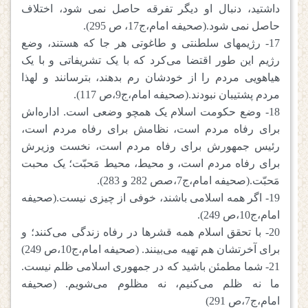
داشتید، دنبال او دیگر تفرقه حاصل نمی شود، اختلاف
حاصل نمی شود.(صحیفه امام،ج17، ص 295).
17- رژیمهای سلطنتی و طاغوتی هر جا که هستند، وضع
رژیم این طور اقتضا می‌کرد که با یک تشریفاتی و با یک
هیاهویی مردم را از خودشان رم بدهند، بترسانند و لهذا
مردم پشتیبان نبودند.(صحیفه امام،ج9،ص 117).
18- وضع حکومت اسلام یک همچو وضعی است. اداره‌اش
برای رفاه مردم است، نظامش برای رفاه مردم است،
رئیس جمهورش برای رفاه مردم است، نخست وزیرش
برای رفاه مردم است، و محیط، محیط مَحبّت؛ یک محبت
مَحبّت.(صحیفه امام،ج7،صص 282 و 283).
19- اگر همه اسلامی باشند، خوفی از چیزی نیست.(صحیفه
امام،ج10،ص 249).
20- با تحقق اسلام همه قشرها در رفاه زندگی می‌کنند؛ و
برای آخرتشان هم تهیه می‌بینند. (صحیفه امام،ج10،ص 249)
21- شما مطمئن باشید که در جمهوری اسلامی ظلم نیست.
ما نه ظلم می‌کنیم، نه مظلوم می‌شویم. (صحیفه
امام،ج7،ص 291)