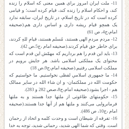
11- ملت ایران امروز برای همین معنی که اسلام را زنده
کند، و احکام اسلام را زنده کند، قیام کرده است؛ و قیامی
کرده است که در تاریخ اسلام، در تاریخ ایران، سابقه ندارد
یک همچو قیام ریشه داری و اساس داری هم.(صحیفه
امام،ج4، ص 61)
12- مردم مردمِ الهی هستند، مُسلم هستند، قیامِ للهِ کردند،
برای خاطر حق قیام کردند.(صحیفه امام ،ج5،ص 42).
13- باید این قدم را هم برداریم که مهمّش این قدم است که
محتوای یک مملکتی اسلامی باشد. هر جایش برویم در
مملکت اسلامی رفتیم.(صحیفه امام،ج9،ص 18)
14- ما جمهوری اسلامیِ لفظی نخواستیم. ما خواستیم که
حکومت الله در مملکتمان- و ان شاء الله در سایر ممالک
هم - اجرا بشود.(صحیفه امام،ج8،صص 282 و 283).
15- حکومتهای طاغوتی از ملتها جدا هستند و به ملتها
فرمانروایی می‌کنند و ملتها هم از آنها جدا هستند.(صحیفه
امام ،ج10، ص 486).
16- تفرقه از شیطان است و وحدت کلمه و اتحاد از رحمان
است. وقتی که شما الهی شدید، رحمانی شدید، توجه به خدا