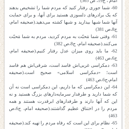
امام ، ج19، ص 365)
60- شما جوری رفتار کنید که مردم شما را تشخیص بدهند
که یک برادرهای دلسوزی هستید برای آنها، و برای حمایت
آنها شما شبها بیدارید و شبها کشته می‌دهید.(صحیفه امام،
ج8،ص 381)
61- وقتی شما مَحبّت به مردم کردید، مردم به شما مَحبّت
می‌کنند.(صحیفه امام، ج8،ص 382)
62- ما باید روی میزان عدل رفتار کنیم.(صحیفه امام،
ج6،ص 463)
63- دمکراسی غربی‌اش فاسد است، شرقی‌اش هم فاسد
است؛ «دمکراسی اسلامی» صحیح است.(صحیفه
امام،ج6،ص 463)
64- این دمکراسی که ما داریم، این دمکراسی است نه آن
که شما دارید و طرفدار سرمایه‌دارهای بزرگ هستید و نه
این که آنها دارند و طرفدارهای ابرقدرت هستند و همه
مردم را در اختناق عظیم گذاشتند.(صحیفه امام، ج6،ص
463)
65- نظام برای این است که رفاه مردم را تهیه کند.(صحیفه