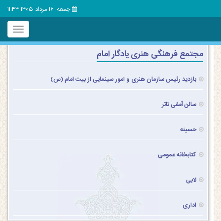
جمعه, 16 مرداد 1405 11:44
Toggle
igation
مجتمع فرهنگی هنری یادگار امام
بازدید رئیس سازمان هنری و امور سینمایی از بیت امام (س)
سالن آمفی تاتر
حسینه
کتابخانه عمومی
لابی
اداری