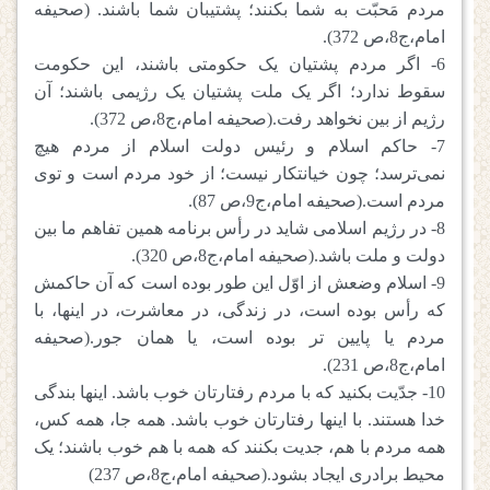
مردم مَحبّت به شما بکنند؛ پشتیبان شما باشند. (صحیفه
امام،ج8،ص 372).
6- اگر مردم پشتیان یک حکومتی باشند، این حکومت
سقوط ندارد؛ اگر یک ملت پشتیان یک رژیمی باشند؛ آن
رژیم از بین نخواهد رفت.(صحیفه امام،ج8،ص 372).
7- حاکم اسلام و رئیس دولت اسلام از مردم هیچ
نمی‌ترسد؛ چون خیانتکار نیست؛ از خود مردم است و توی
مردم است.(صحیفه امام،ج9،ص 87).
8- در رژیم اسلامی شاید در رأس برنامه همین تفاهم ما بین
دولت و ملت باشد.(صحیفه امام،ج8،ص 320).
9- اسلام وضعش از اوّل این طور بوده است که آن حاکمش
که رأس بوده است، در زندگی، در معاشرت، در اینها، با
مردم یا پایین تر بوده است، یا همان جور.(صحیفه
امام،ج8،ص 231).
10- جدّیت بکنید که با مردم رفتارتان خوب باشد. اینها بندگی
خدا هستند. با اینها رفتارتان خوب باشد. همه جا، همه کس،
همه مردم با هم، جدیت بکنند که همه با هم خوب باشند؛ یک
محیط برادری ایجاد بشود.(صحیفه امام،ج8،ص 237)