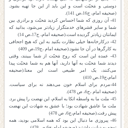
دوستی و مَحبّت است و این باید از این جا تهیه بشود.
(صحیفه امام، ج16،ص 141).
41- آن روزی که شما احساس کردید مَحبّت و برادری بین
شما و سایر قشرهای خدمتگزار زیادتر می‌شود، بدانید که
ایمانتان زیادتر گردیده است.(صحیفه امام، ج17،ص 14)
42- درکارخانه‌ها خیلی نظارت بکنید به این که هیچ اجحافی
به کارگرها در آن جا نشود.(صحیفه امام ،ج19،ص 409)
43- عمده این است که روح مَحبّت از شما ببینند، وقتی
دیدند شما مَحبّت به آنها دارید، آنها هم به شما مَحبّت پیدا
می‌کنند، یک امر طبیعی است این معنا.(صحیفه
امام،ج19،ص 410)
44-مردم برای اسلام خون می‌دهند نه برای سیاست.
(صحیفه امام ،ج6، ص 478).
45- ملت ما به واسطه اتکا به اسلام، این نهضت را پیش برد.
ملت ما عاشق شهادت بود؛ با عشق به شهادت این نهضت
پیش رفت.(صحیفه امام،ج6، ص 478)
46- پیروزی ما دنبال این بود که همه اسلامی بودید، همه
توجه به دیانت داشتید.(صحیفه امام،ج6،ص 478)