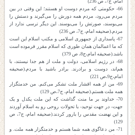
امام، ج7، ص 236)
66- حکومتی که مردم دوست او هستند؛ این وقتی در بین
مردم می‌رود، مردم همه دورش را می‌گیرند و دستش را
می‌بوسند، صورتش را می‌بوسند. این دیگر ترسی ندارد از
مردم.(صحیفه امام، ج7، ص 236)
67- پاسداری از جمهوری اسلامی و مکتب اسلام این است
که ما اعمالمان همان طوری که اسلام مقرر فرموده است
باشد.(صحیفه امام،ج8، ص 379)
68- در رژیم اسلامی، دولت و ملت از هم جدا نیستند، با
هم‌اند، دوست و برادرند. برادر باشید با مردم.(صحیفه
امام،ج9،ص 221)
69- من از همه اقشار ملت تشکر می‌کنم. من خدمتگزار
همه ملت هستم.(صحیفه امام، ج7،ص 129)
70- خداوند بر ما منت گذاشت که این ملت یکدل و یک
جهت- در جهت توحید- با تحولات روحی رو به اسلام آوردند
و این نهضت مقدس را بارور کردند.(صحیفه امام، ج7، ص
129)
71- من دعاگوی همه شما هستم و خدمتگزار همه ملت. و