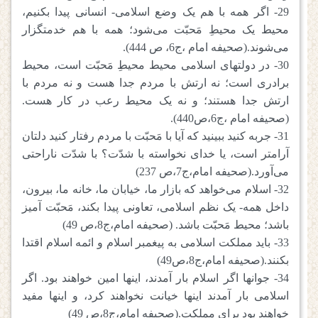
29- اگر همه با هم یک وضع اسلامی- انسانی پیدا بکنیم،
محیط یک محیطِ مَحبّت می‌شود؛ همه با هم خدمتگزار
می‌شوند.(صحیفه امام ،ج6، ص 444).
30- در دولتهای اسلامی محیط محیطِ مَحبّت است، محیط
برادری است؛ نه ارتش با مردم جدا هست و نه مردم با
ارتش جدا هستند؛ و نه یک محیط رعب در کار هست.
(صحیفه امام ،ج6،ص440).
31- جربه کنید ببینید که آیا با مَحبّت با مردم رفتار کنید دلتان
آرامتر است، یا خدای نخواسته با شدّت؟ با شدّت ناراحتی
می‌آورد.(صحیفه امام،ج7،ص 237)
32- اسلام می‌خواهد که بازار ما، خیابان ما، خانه ما، بیرون،
داخل همه- یک نظم اسلامی، تعاونی پیدا بکند، مَحبّت آمیز
باشد؛ محیط مَحبّت باشد. (صحیفه امام،ج8،ص 49)
33- باید مملکت اسلامی به پیغمبر اسلام و ائمه اسلام اقتدا
بکنند.(صحیفه امام،ج8،ص49)
34- جوانها اگر اسلام بار آمدند، اینها امین خواهند بود. اگر
اسلامی بار آمدند اینها خیانت نخواهند کرد، و اینها مفید
خواهند بود برای مملکت.(صحیفه امام،ج8،ص 49)