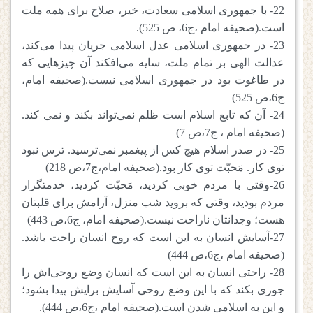
22- با جمهوری اسلامی سعادت، خیر، صلاح برای همه ملت
است.(صحیفه امام ،ج6، ص 525).
23- در جمهوری اسلامی عدل اسلامی جریان پیدا می‌کند،
عدالت الهی بر تمام ملت، سایه می‌افکند آن چیزهایی که
در طاغوت بود در جمهوری اسلامی نیست.(صحیفه امام،
ج6،ص 525)
24- آن که تابع اسلام است ظلم نمی‌تواند بکند و نمی کند.
(صحیفه امام ، ج7،ص 7)
25- در صدر اسلام هیچ کس از پیغمبر نمی‌ترسید. ترس نبود
توی کار. مَحبّت توی کار بود.(صحیفه امام،ج7،ص 218)
26-وقتی با مردم خوبی کردید، مَحبّت کردید، خدمتگزار
مردم بودید، وقتی که بروید شب منزل، آرامش برای قلبتان
هست؛ وجدانتان ناراحت نیست.(صحیفه امام، ج6،ص 443)
27-آسایش انسان به این است که روح انسان راحت باشد.
(صحیفه امام ،ج6،ص 444)
28- راحتی انسان به این است که انسان وضع روحی‌اش را
جوری بکند که با این وضع روحی آسایش برایش پیدا بشود؛
و این به اسلامی شدن است.(صحیفه امام ،ج6،ص 444).