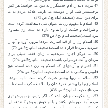
47-مردم دیندار، آدم خدمتگزار به دین می‌خواهند؛ هر کس
برجسته‌تر شد، او را دوست می‌دارند. علاقه مردم به ما
برای دین است.(صحیفه امام،ج1، ص 275)
48- اسلام با مفهوم زن به عنوان شیء مخالفت کرده است
و شرافت و حیثیت او را به وی باز داده است. زن مساوی
مرد است.(صحیفه امام ،ج3،ص 370)
49- اسلام زن را از قید اسارت مردها بیرون آورد و آنها را
همردیف مردها قرار داده است.(صحیفه امام، ج5،ص 70)
50- ما هرگز اجازه نمی‌دهیم تا زنان فقط شیئی برای
مردان و آلت هوسرانی باشند.(صحیفه امام، ج5،ص 294)
51- احترام و آزادی‌ای که اسلام به زن داده است، هیچ
قانونی و مکتبی نداده است.(صحیفه امام،ج5،ص 294)
52- اسلام به زنها بیشتر عنایت کرده است تا به مردها.
اسلام زنها را بیشتر حقوقشان را ملاحظه کرده است تا به
مردها(صحیفه امام،ج6،ص 436)
53- باید حکومت چنان باشد که اگر رئیس جمهورش توی
مردم آمد، دوره‌اش بکنند و با او خوش و بش کنند؛ نه این
که اگر صداش در آید، فرار کنند از دستش.(صحیفه