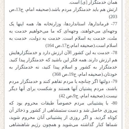
همان خدمتگزار [ی] است.
ارتش هم باید خدمتگزار مردم باشد.(صحیفه امام، ج13،ص
203)
77- فرماندارها، استانداردها، وزارتخانه ها، همه اینها یک
وجهه‌ای می‌خواهند، وجهه‌ای که ما می‌خواهیم خدمت به
ملت، خدمت به اسلام است. خدمت به دولت، خدمت به
اسلام است.(صحیفه امام،ج17،ص 164)
78- خدمت به این کشور الآن ارزش دارد و خدمتگزارهایش
هم ارزش دارند. همه فکر این باشید که خدمتگزار پیدا کنید.
خدمتگزار به کشور و اسلام پیدا کنید، نه خدمتگزار به
خودتان.(صحیفه امام، ج19،ص 368)
79- دولتها اگر چنانچه با مردم تفاهم کنند و خدمتگزار مردم
باشند، مردم پشتیان آنها هستند و شکست برای آنها دیگر
نیست.(صحیفه امام، ج9،ص 42)
80- با پشتیبانی مردم خصوصاً طبقات محروم بود که
پیروزی حاصل شد و دست ستمشاهی از کشور و ذخائر آن
کوتاه گردید. و اگر روزی از پشتیبانی آنان محروم شوید،
شماها کنار گذاشته می‌شوید و همچون رژیم شاهنشاهی