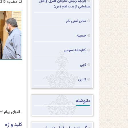
بازدید رئیس سازمان هنری و امور
کد مطلب:
3213
سینمایی از بیت امام (س)
سالن آمفی تاتر
حسینه
کتابخانه عمومی
لابی
اداری
دلنوشته
.
انتهای پیام /*
کلید واژه