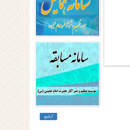
آرشیو