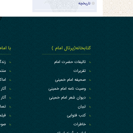
تاریخچه
کتابخانه(پرتال امام )
با اما
تالیفات حضرت امام
زندگ
تقریرات
منتس
صحیفه امام خمینی
اما
وصیت نامه امام خمینی
آثار 
دیوان شعر امام خمینی
آثار 
تبیان
تصاو
کتب فتوایی
فیلم
خاطرات
صوت