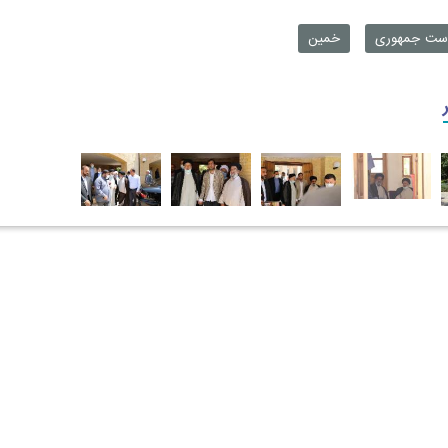
است جمهوری
خمین