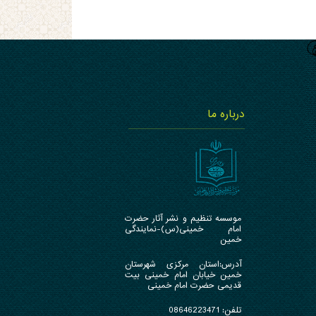
درباره ما
موسسه تنظیم و نشر آثار حضرت
امام خمینی(س)-نمایندگی
خمین
آدرس:استان مرکزی شهرستان
خمین خیابان امام خمینی بیت
قدیمی حضرت امام خمینی
تلفن:
46223471
086